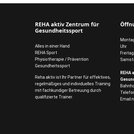
REHA aktiv Zentrum für
Öffn
Gesundheitssport
Montag
Alles in einer Hand
Uhr
REHA Sport
Freitag
Physiotherapie / Prävention
Samsta
Gesundheitssport
REHA a
Reha aktiv ist Ihr Partner für effektives,
Gesund
regelmäßiges und individuelles Training
Bahnho
mit fachkundiger Betreuung durch
Telefo
qualifizierte Trainer.
Email: