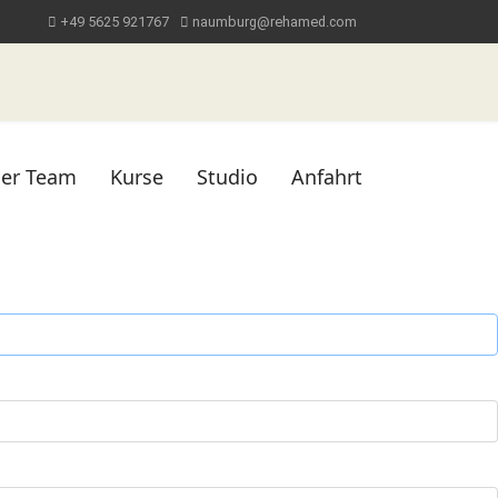
+49 5625 921767
naumburg@rehamed.com
er Team
Kurse
Studio
Anfahrt